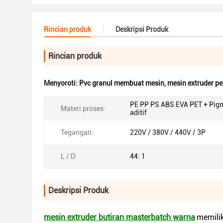
Rincian produk
Deskripsi Produk
Rincian produk
Menyoroti:
Pvc granul membuat mesin
,
mesin extruder pe
PE PP PS ABS EVA PET + Pig
Materi proses:
aditif
Tegangan:
220V / 380V / 440V / 3P
L / D:
44: 1
Deskripsi Produk
mesin extruder butiran masterbatch warna
memilik