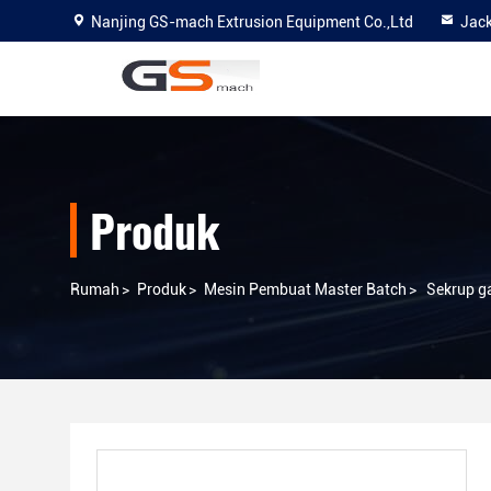
Nanjing GS-mach Extrusion Equipment Co.,Ltd
Jac
Produk
Rumah
>
Produk
>
Mesin Pembuat Master Batch
>
Sekrup g