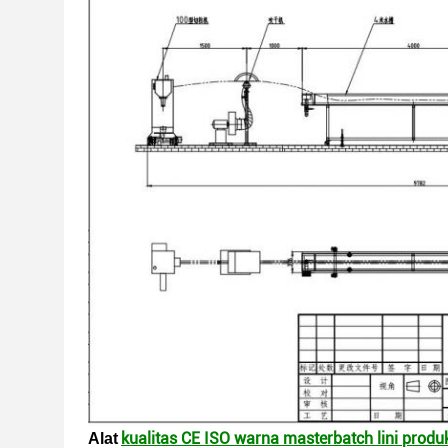
kualitas CE ISO warna masterbatch lini produ
Alat