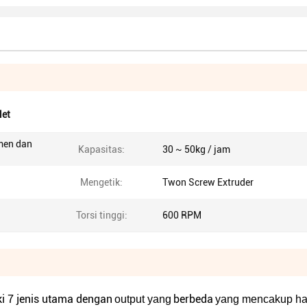
let
men dan
Kapasitas:
30 ~ 50kg / jam
Mengetik:
Twon Screw Extruder
Torsi tinggi:
600 RPM
i 7 jenis utama dengan
berbeda
output yang
yang mencakup ha