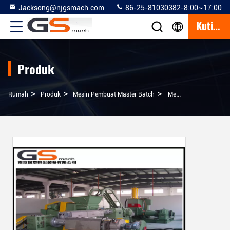
Jacksong@njgsmach.com
86-25-81030382-8:00~17:00
Kutipan
Produk
>
>
>
Rumah
Produk
Mesin Pembuat Master Batch
Mesin Pembuat Master Batch Hitam Karbon Dengan Kneader / Dua Tahap Extruder