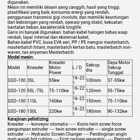
digunakan.
Mesin ini memiliki desain yang canggih, hasil yang tinggi,
plastifikasi yang baik, konsumsi energi yang rendah,
penggunaan transmisi gigi involute, dan memiliki keuntungan
dari kebisingan yang rendah, operasi yang stabil, kekuatan
bantalan beban, karakteristik longlife.
Garis ini banyak digunakan: bahan kabel halogen bebas asap
rendah, layar internal dan eksternal kabel,
Bahan kabel PVC, busa EVA seri, PP / PE mengisi masterbatch,
masterbatch hitam, masterbatch kertas batu, masterbatch non-
waven, tas anyaman Masterbatch.
Model mesin:
Kneader
Daya Motor
Sekrup
Model
Kneader
Motor
L / D
Sekrup
dia.
Power
Tunggal
16-22:
GSD-100
35L
55kw
100mm
37-55kw
1
16-22:
GSD-120
55L-75L
75-110kw
120mm
55-75kw
1
16-22:
GSD-150
110L
160kw
150mm
75-110kw
1
16-22:
GSD-180
150L
220kw
180mm
90-132kw
1
Kerajinan pelletizing:
Kneader --- konveyor otomatis ---- Konis twin screw force
pengumpan extruder --- twin screw extruder --- single screw
extruder --- Hydraulic Screen Changer --- Pendinginan angin
mati wajah hot cutting --- First cyclone separator- --- Pemisah