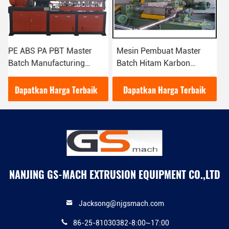
Mesin Pembuat Master
PP / PE Filler Master
Batch Hitam Karbon
Batch Manufacturing
Dengan Kneader / Dua
Machine Kneader Line
Tahap Extruder
Untuk Blowing Film
Dapatkan Harga Terbaik
Dapatkan Harga Terbaik
NANJING GS-MACH EXTRUSION EQUIPMENT CO.,LTD
Jacksong@njgsmach.com
86-25-81030382-8:00~17:00