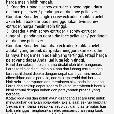
harga mesin lebih rendah.
2. Kneader + single screw extruder + pendingin udara
die face pelletizer / pendingin air die face pelletizer.
Gunakan Kneader single screw extruder, kualitas pelet
akan lebih baik daripada menggunakan twin screw
extruder, harga mesin lebih tinggi.
3. Kneader + twin screw extruder + screw extruder
tunggal + pendingin udara die face pelletizer / pendingin
air die face pelletizer.
Gunakan Kneader dua tahap extruder, kualitas pelet
adalah yang terbaik daripada menggunakan extruder
lainnya, harga mesin adalah yang tertinggi, tetapi harga
pelet yang dapat Anda jual juga lebih tinggi.
Barel dan sekrup mesin utama dirakit oleh blok bangunan.
Laras
terdiri dari sejumlah bukaan dan lubang tertutup, dan
laras
split
dapat dibuka dengan cepat dan nyaman, mudah
dibersihkan dan diperbaiki, dan sekrup terdiri dari berbagai
blok sekrup campuran dan membawa
blok pada inti batang.
Laras dan sekrup dapat secara fleksibel membentuk bentuk
ideal sesuai dengan bahan dan persyaratan proses yang
berbeda.
Kotak roda gigi dan kotak ayun dirancang secara unik untuk
mewujudkan gerakan bolak-balik aksial saat sekrup berputar.
Sekrup membalas setiap kali revolusi, dan utas terputus tiga
kali, sehingga
menghasilkan efek pencampuran yang kuat.