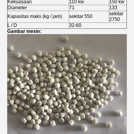
Kekuasaan
110 kw
150 kw
Diameter
71
133
sekitar
Kapasitas maks (kg / jam)
sekitar 550
2750
L / D
32-60
Gambar mesin: