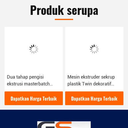
Produk serupa
Dua tahap pengisi
Mesin ekstruder sekrup
ekstrusi masterbatch
plastik Twin dekoratif
mesin sekrup tunggal &
untuk pengisi
kembar
Masterbatch
Dapatkan Harga Terbaik
Dapatkan Harga Terbaik