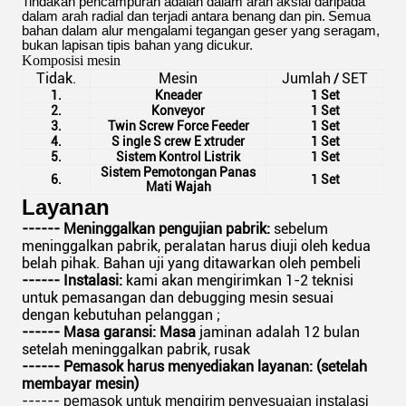
Tindakan pencampuran adalah dalam arah aksial daripada
dalam arah radial dan terjadi antara benang dan pin.
Semua
bahan dalam alur mengalami tegangan geser yang seragam,
bukan lapisan tipis bahan yang dicukur.
Komposisi mesin
Tidak.
Mesin
Jumlah
SET
/
1.
Kneader
1
Set
2.
Konveyor
1
Set
3.
Twin Screw Force Feeder
1
Set
4.
S
ingle
S
crew
E
xtruder
1
Set
5.
Sistem Kontrol Listrik
1
Set
Sistem Pemotongan Panas
6.
1
Set
Mati Wajah
Layanan
------ Meninggalkan pengujian pabrik:
sebelum
meninggalkan pabrik, peralatan harus diuji oleh kedua
belah pihak. Bahan uji yang ditawarkan oleh pembeli
------ Instalasi:
kami akan mengirimkan 1-2 teknisi
untuk
pemasangan dan debugging mesin sesuai
dengan kebutuhan pelanggan
;
------ Masa garansi: Masa
jaminan adalah 12 bulan
setelah meninggalkan pabrik, rusak
------
Pemasok harus menyediakan layanan: (setelah
membayar mesin)
------
pemasok untuk mengirim penyesuaian instalasi