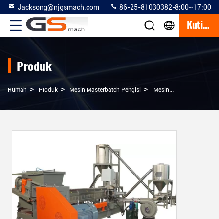
Jacksong@njgsmach.com
86-25-81030382-8:00~17:00
Kutipan
Produk
>
>
>
Rumah
Produk
Mesin Masterbatch Pengisi
Mesin Pengisi Daya Caco3 Masterbatch Kneader Single Screw Extruder PP PE