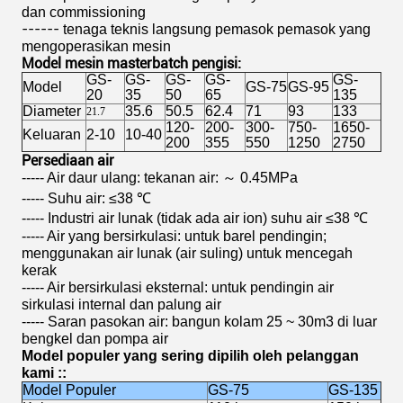
dan commissioning
------
tenaga teknis langsung pemasok pemasok yang
mengoperasikan mesin
Model mesin masterbatch pengisi:
GS-
GS-
GS-
GS-
GS-
Model
GS-75
GS-95
20
35
50
65
135
Diameter
35.6
50.5
62.4
71
93
133
21.7
120-
200-
300-
750-
1650-
Keluaran
2-10
10-40
200
355
550
1250
2750
Persediaan air
----- Air daur ulang: tekanan air: ～ 0.45MPa
----- Suhu air: ≤38 ℃
----- Industri air lunak (tidak ada air ion) suhu air ≤38 ℃
----- Air yang bersirkulasi: untuk barel pendingin;
menggunakan air lunak (air suling) untuk mencegah
kerak
----- Air bersirkulasi eksternal: untuk pendingin air
sirkulasi internal dan palung air
----- Saran pasokan air: bangun kolam 25 ~ 30m3 di luar
bengkel dan pompa air
Model populer yang sering dipilih oleh pelanggan
kami ::
Model Populer
GS-75
GS-135