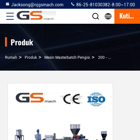
Jacksong@njgsmach.com
86-25-81030382-8:00~17:00
Kutipan
Produk
>
>
>
Rumah
Produk
Mesin Masterbatch Pengisi
200 - 355 Kg / Jam Filler Masterbatch Plastik Extruder Machine Double Screw