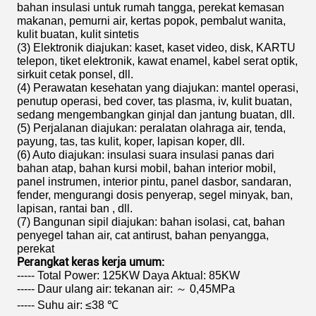
bahan insulasi untuk rumah tangga, perekat kemasan
makanan, pemurni air, kertas popok, pembalut wanita,
kulit buatan, kulit sintetis
(3) Elektronik diajukan: kaset, kaset video, disk, KARTU
telepon, tiket elektronik, kawat enamel, kabel serat optik,
sirkuit cetak ponsel, dll.
(4) Perawatan kesehatan yang diajukan: mantel operasi,
penutup operasi, bed cover, tas plasma, iv, kulit buatan,
sedang mengembangkan ginjal dan jantung buatan, dll.
(5) Perjalanan diajukan: peralatan olahraga air, tenda,
payung, tas, tas kulit, koper, lapisan koper, dll.
(6) Auto diajukan: insulasi suara insulasi panas dari
bahan atap, bahan kursi mobil, bahan interior mobil,
panel instrumen, interior pintu, panel dasbor, sandaran,
fender, mengurangi dosis penyerap, segel minyak, ban,
lapisan, rantai ban , dll.
(7) Bangunan sipil diajukan: bahan isolasi, cat, bahan
penyegel tahan air, cat antirust, bahan penyangga,
perekat
Perangkat keras kerja umum:
----- Total Power: 125KW Daya Aktual: 85KW
----- Daur ulang air: tekanan air: ～ 0,45MPa
----- Suhu air: ≤38 ℃