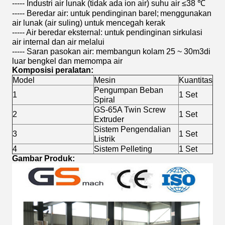
----- Industri air lunak (tidak ada ion air) suhu air ≤38 ℃
----- Beredar air: untuk pendinginan barel;
menggunakan
air lunak (air suling) untuk mencegah kerak
----- Air beredar eksternal: untuk pendinginan sirkulasi
air internal dan air melalui
----- Saran pasokan air: membangun kolam 25 ~ 30m3di
luar bengkel dan memompa air
Komposisi peralatan:
Model
Mesin
Kuantitas
Pengumpan Beban
1
1 Set
Spiral
GS-65A Twin Screw
2
1 Set
Extruder
Sistem Pengendalian
3
1 Set
Listrik
4
Sistem Pelleting
1 Set
Gambar Produk: