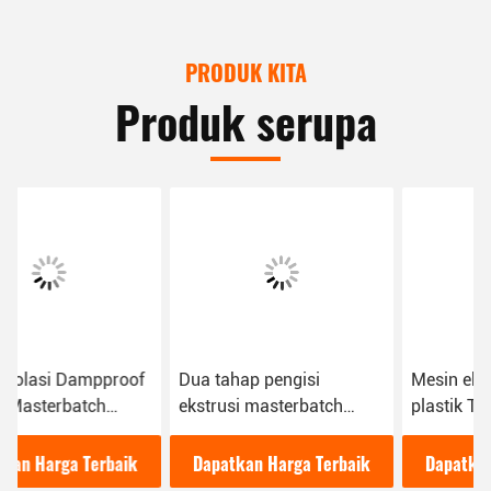
PRODUK KITA
Produk serupa
Dua tahap pengisi
Mesin ekstruder sekrup
ekstrusi masterbatch
plastik Twin dekoratif
mesin sekrup tunggal &
untuk pengisi
kembar
Masterbatch
Dapatkan Harga Terbaik
Dapatkan Harga Terbaik