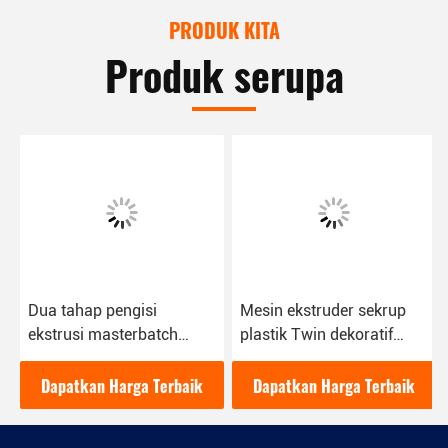
PRODUK KITA
Produk serupa
Dua tahap pengisi
Mesin ekstruder sekrup
ekstrusi masterbatch
plastik Twin dekoratif
mesin sekrup tunggal &
untuk pengisi
kembar
Masterbatch
Dapatkan Harga Terbaik
Dapatkan Harga Terbaik