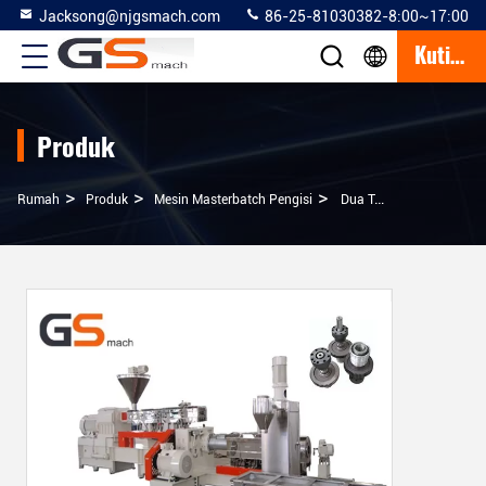
Jacksong@njgsmach.com
86-25-81030382-8:00~17:00
Kutipan
Produk
>
>
>
Rumah
Produk
Mesin Masterbatch Pengisi
Dua Tahap Pengisi Ekstrusi Masterbatch Mesin Sekrup Tunggal & Kembar