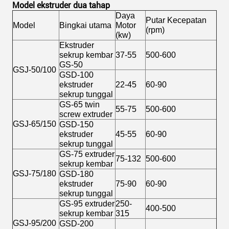
Model ekstruder dua tahap
Daya
Putar Kecepatan
Model
Bingkai utama
Motor
(rpm)
(kw)
Ekstruder
sekrup kembar
37-55
500-600
GS-50
GSJ-50/100
GSD-100
ekstruder
22-45
60-90
sekrup tunggal
GS-65 twin
55-75
500-600
screw extruder
GSJ-65/150
GSD-150
ekstruder
45-55
60-90
sekrup tunggal
GS-75 extruder
75-132
500-600
sekrup kembar
GSJ-75/180
GSD-180
ekstruder
75-90
60-90
sekrup tunggal
GS-95 extruder
250-
400-500
sekrup kembar
315
GSJ-95/200
GSD-200