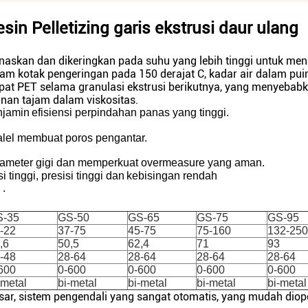
sin Pelletizing garis ekstrusi daur ulang
naskan dan dikeringkan pada suhu yang lebih tinggi untuk me
lam kotak pengeringan pada 150 derajat C, kadar air dalam pu
cepat PET selama granulasi ekstrusi berikutnya, yang menyebab
nan tajam dalam viskositas.
jamin
efisiensi perpindahan panas yang tinggi.
alel membuat poros pengantar.
rameter gigi dan memperkuat overmeasure yang aman.
si
tinggi,
presisi
tinggi
dan
kebisingan rendah
.
S-35
GS-50
GS-65
GS-75
GS-95
-22
37-75
45-75
75-160
132-250
,6
50,5
62,4
71
93
-48
28-64
28-64
28-64
28-64
600
0-600
0-600
0-600
0-600
-metal
bi-metal
bi-metal
bi-metal
bi-metal
ar, sistem pengendali yang sangat otomatis, yang mudah diop