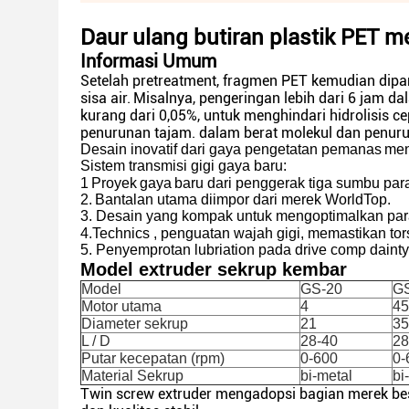
Daur ulang butiran plastik PET me
Informasi Umum
Setelah pretreatment, fragmen PET kemudian dipa
sisa air.
Misalnya, pengeringan lebih dari 6 jam da
kurang dari 0,05%, untuk menghindari hidrolisis 
penurunan tajam. dalam berat molekul dan penuru
Desain inovatif dari gaya pengetatan pemanas
men
Sistem transmisi gigi gaya baru:
1
Proyek
gaya
baru dari penggerak tiga sumbu par
2.
Bantalan utama diimpor dari merek WorldTop.
3. Desain yang kompak untuk mengoptimalkan pa
4.Technics
, penguatan
wajah gigi, memastikan tor
5. Penyemprotan
lubriation
pada drive comp
dainty
Model extruder sekrup kembar
Model
GS-20
G
Motor utama
4
45
Diameter sekrup
21
35
L / D
28-40
28
Putar kecepatan (rpm)
0-600
0-
Material Sekrup
bi-metal
bi
Twin screw extruder mengadopsi bagian merek bes