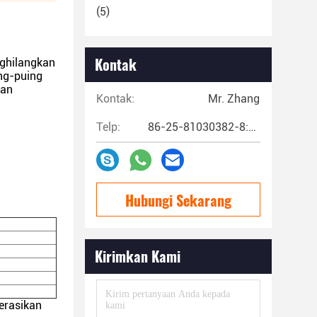
(5)
Kontak
nghilangkan
ing-puing
kan
Kontak:
Mr. Zhang
Telp:
86-25-81030382-8:00~17:00
Hubungi Sekarang
Kirimkan Kami
erasikan