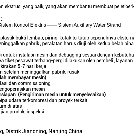
 dan ekstrusi yang baik, yang akan membantu membuat
pelet
berk
:
stem Kontrol Elektris —— Sistem Auxiliary Water Strand
 plastik bukti lembab, piring-kotak tertutup sepenuhnya ekstern
ninggalkan
pabrik
, peralatan harus diuji oleh kedua belah piha
i untuk instalasi mesin dan debugging sesuai dengan kebutuh
a tiket pesawat terbang-pergi
dilakukan
oleh pembeli
,
layanan
kirakan 5-7 hari kerja
n setelah meninggalkan pabrik, rusak
elah membayar mesin)
alasi dan commissioning
mengoperasikan mesin
ersiapan: (Pengiriman mesin untuk menyelesaikan)
ipa udara terkompresi dan proyek terkait
tum di atas
ian produk, inspeksi
g, Distrik Jiangning, Nanjing China