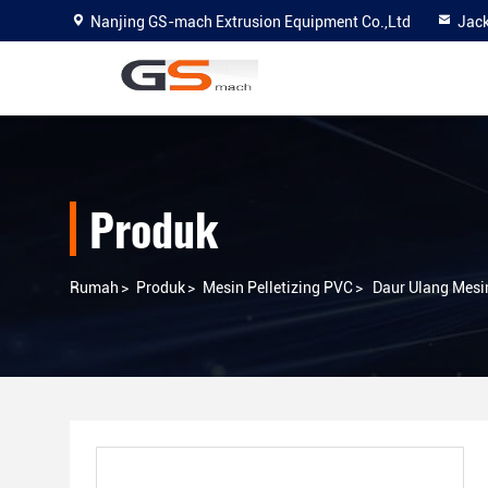
Nanjing GS-mach Extrusion Equipment Co.,Ltd
Jac
Produk
Rumah
>
Produk
>
Mesin Pelletizing PVC
>
Daur Ulang Mesin