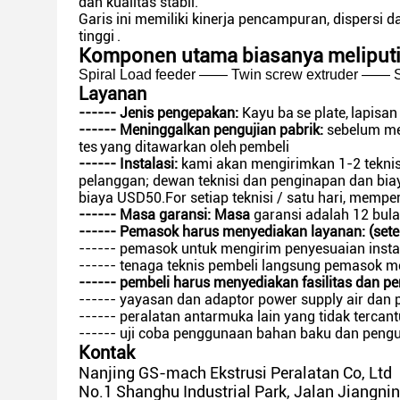
dan kualitas stabil.
Garis ini memiliki kinerja pencampuran, dispersi
tinggi
.
Komponen utama biasanya meliputi
Spiral Load feeder —— Twin screw extruder —— Si
Layanan
------ Jenis pengepakan:
Kayu ba
se plate,
lapisan
------ Meninggalkan pengujian pabrik:
sebelum me
tes
yang ditawarkan oleh
pembeli
------ Instalasi:
kami akan mengirimkan 1-2 teknis
pelanggan; dewan teknisi dan penginapan dan biay
biaya USD50.For setiap teknisi / satu hari, memper
------ Masa garansi: Masa
garansi adalah 12 bula
------
Pemasok harus menyediakan layanan: (set
------ pemasok untuk mengirim penyesuaian inst
------ tenaga teknis pembeli langsung pemasok 
------
pembeli harus menyediakan fasilitas dan p
------ yayasan dan adaptor power supply air dan p
------ peralatan antarmuka lain yang tidak tercan
------ uji coba penggunaan bahan baku dan penguj
Kontak
Nanjing GS-mach Ekstrusi Peralatan Co, Ltd
No.1 Shanghu Industrial Park, Jalan Jiangnin