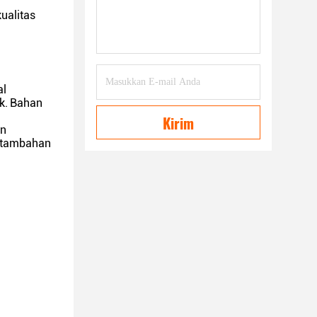
ualitas
al
k.
Bahan
Kirim
an
tambahan