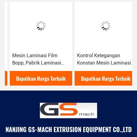
Mesin Laminasi Film
Kontrol Ketegangan
Bopp, Pabrik Laminasi
Konstan Mesin Laminasi
Ekstrusi Film Berorientasi
Plastik Mesin Laminasi
Dua
Kertas PE Lapisan
Dapatkan Harga Terbaik
Dapatkan Harga Terbaik
Ekstrusi
NANJING GS-MACH EXTRUSION EQUIPMENT CO.,LTD