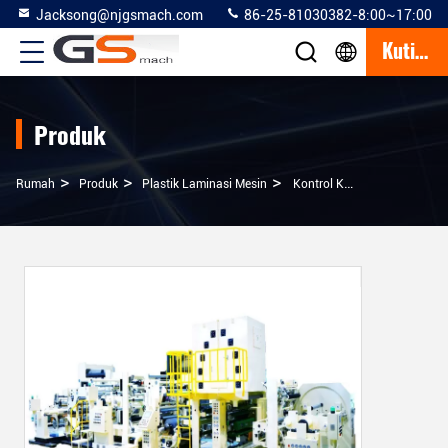
Jacksong@njgsmach.com
86-25-81030382-8:00~17:00
Kutipan
Produk
>
>
>
Rumah
Produk
Plastik Laminasi Mesin
Kontrol Ketegangan Konstan Mesin Laminasi Plastik Mesin Laminasi Kertas PE Lapisan Ekstrusi