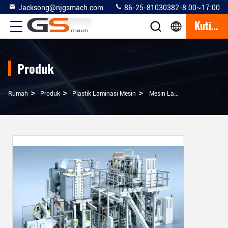
Jacksong@njgsmach.com
86-25-81030382-8:00~17:00
Kutipan
Produk
>
>
>
Rumah
Produk
Plastik Laminasi Mesin
Mesin Laminasi Plastik Besar / PLA PE Dilapisi Mesin Kertas Kraft Laminasi