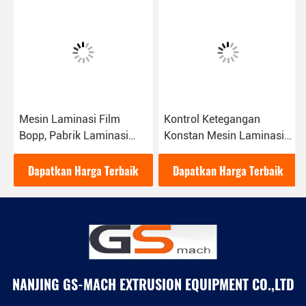
Mesin Laminasi Film
Kontrol Ketegangan
Bopp, Pabrik Laminasi
Konstan Mesin Laminasi
Ekstrusi Film Berorientasi
Plastik Mesin Laminasi
Dua
Kertas PE Lapisan
Dapatkan Harga Terbaik
Dapatkan Harga Terbaik
Ekstrusi
NANJING GS-MACH EXTRUSION EQUIPMENT CO.,LTD