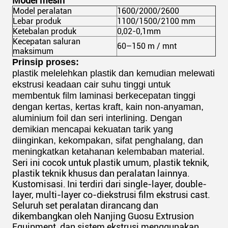
Model mesin
Model peralatan
1600/2000/2600
Lebar produk
1100/1500/2100 mm
Ketebalan produk
0,02-0,1mm
Kecepatan saluran
60–150 m / mnt
maksimum
Prinsip proses:
plastik melelehkan plastik dan kemudian melewati
ekstrusi keadaan cair suhu tinggi untuk
membentuk film laminasi berkecepatan tinggi
dengan kertas, kertas kraft, kain non-anyaman,
aluminium foil dan seri interlining. Dengan
demikian mencapai kekuatan tarik yang
diinginkan, kekompakan, sifat penghalang, dan
meningkatkan ketahanan kelembaban material.
Seri ini cocok untuk plastik umum, plastik teknik,
plastik teknik khusus dan peralatan lainnya.
Kustomisasi.
Ini terdiri dari single-layer, double-
layer, multi-layer co-diekstrusi film ekstrusi cast.
Seluruh set peralatan dirancang dan
dikembangkan oleh Nanjing Guosu Extrusion
Equipment, dan sistem ekstrusi menggunakan