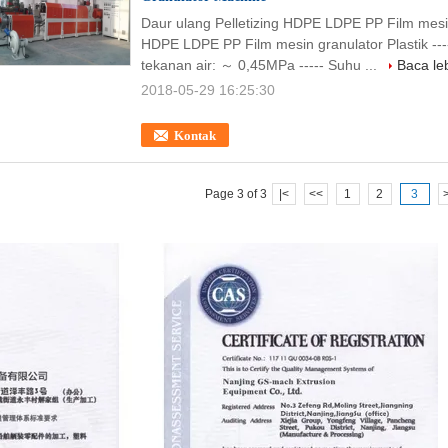
Daur ulang Pelletizing HDPE LDPE PP Film mesin 
HDPE LDPE PP Film mesin granulator Plastik -----
tekanan air: ～ 0,45MPa ----- Suhu ...
Baca leb
2018-05-29 16:25:30
Kontak
Page 3 of 3
|<
<<
1
2
3