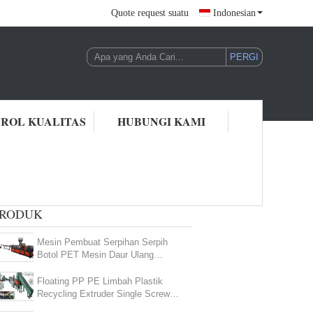
Quote request suatu
Indonesian
ROL KUALITAS
HUBUNGI KAMI
PRODUK
Mesin Pembuat Serpihan Serpih
Botol PET Mesin Daur Ulang
Ramah Lingkungan
Floating PP PE Limbah Plastik
Recycling Extruder Single Screw
Kapasitas 500kg / H