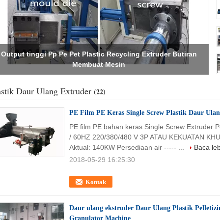
oses Ekstrusi Plastik Dengan Pendingin Air, Mesin Daur Ulang
Plastik Granulator
astik Daur Ulang Extruder
(22)
PE Film PE Keras Single Screw Plastik Daur Ulang
PE film PE bahan keras Single Screw Extruder Pel
/ 60HZ 220/380/480 V 3P ATAU KEKUATAN KHUSU
Aktual: 140KW Persediaan air ----- ...
Baca leb
2018-05-29 16:25:30
Kontak
Daur ulang ekstruder Daur Ulang Plastik Pelleti
Granulator Machine