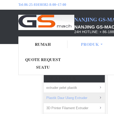
Tel:
86-25-81030382-8:00~17:00
NANJING GS-M
NANJING GS-MAC
24H HOTLINE: + 86-18
RUMAH
PRODUK
QUOTE REQUEST
Rumah
Produk
Plastik Daur Ulang Extru
SUATU
SEMUA PRODUK
extruder pelet plastik
Plastik Daur Ulang Extruder
3D Printer Filament Extruder