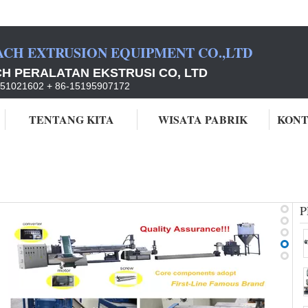
ACH EXTRUSION EQUIPMENT CO.,LTD
H PERALATAN EKSTRUSI CO, LTD
851021602 + 86-15195907172
TENTANG KITA
WISATA PABRIK
KONT
der