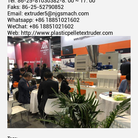
Tel: 86-25-81030382-8: 00 ~ 17: 00
Faks: 86-25-52790852
Email: extruder5@njgsmach.com
Whatsapp: +86 18851021602
WeChat: +86 18851021602
Web: http://www.plasticpelletextruder.com