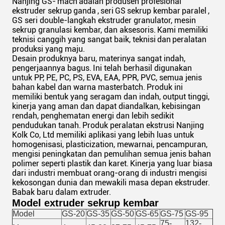
Nanjing GS-
mach
adalah produsen profesional
ekstruder sekrup
ganda
,
seri
GS
sekrup kembar
paralel
,
GS seri double-langkah ekstruder granulator, mesin
sekrup granulasi kembar, dan aksesoris.
Kami memiliki
teknisi canggih yang sangat baik, teknisi
dan
peralatan
produksi yang maju.
Desain produknya baru, materinya sangat indah,
pengerjaannya bagus.
Ini telah berhasil digunakan
untuk PP, PE, PC, PS, EVA, EAA, PPR, PVC, semua jenis
bahan kabel dan warna masterbatch.
Produk ini
memiliki bentuk yang seragam dan indah, output tinggi,
kinerja yang aman dan dapat diandalkan, kebisingan
rendah, penghematan energi dan lebih sedikit
pendudukan tanah.
Produk peralatan ekstrusi Nanjing
Kolk Co, Ltd memiliki aplikasi yang lebih luas untuk
homogenisasi, plasticization, mewarnai, pencampuran,
mengisi peningkatan dan pemulihan semua jenis bahan
polimer seperti plastik dan karet.
Kinerja yang luar biasa
dari industri membuat orang-orang di industri mengisi
kekosongan dunia dan mewakili masa depan ekstruder.
Babak baru dalam extruder.
Model extruder sekrup kembar
Model
GS-20
GS-35
GS-50
GS-65
GS-75
GS-95
75-
132-