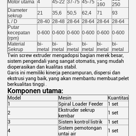
Motor utama
4
45-22
37-75
45-75
160
250
Diameter
21
35,6
50,5
62,4
71
93
sekrup
L / D
28-40
28-48
28-64
28-64
28-64
28-64
Putar
kecepatan
0-600
0-600
0-600
0-600
0-600
0-600
(rpm)
Material
bi-
bi-
bi-
bi-
bi-
bi-
Sekrup
metal
metal
metal
metal
metal
metal
Twin screw extruder mengadopsi bagian merek besar,
sistem pengendali yang sangat otomatis, yang mudah
dioperasikan dan kualitas stabil.
Garis ini memiliki kinerja pencampuran, dispersi dan
ekstrusi yang baik, yang akan membantu membuat
pelet
berkualitas tinggi
.
Komponen utama:
Model
Mesin
Kuantitas
1
Spiral Loader Feeder
1 set
Ekstruder sekrup
2
1 set
kembar
3
Sistem kontrol
listrik
1 set
Sistem pemotongan
4
1 set
untai air