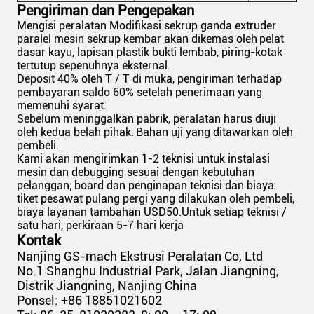
Pengiriman dan Pengepakan
Mengisi peralatan Modifikasi sekrup ganda extruder
paralel mesin sekrup kembar akan dikemas oleh
pelat
dasar kayu, lapisan plastik bukti lembab, piring-kotak
tertutup sepenuhnya eksternal.
Deposit 40% oleh T / T di muka, pengiriman terhadap
pembayaran saldo 60% setelah penerimaan yang
memenuhi syarat.
Sebelum meninggalkan pabrik, peralatan harus diuji
oleh kedua belah pihak.
Bahan uji yang ditawarkan oleh
pembeli.
Kami akan mengirimkan 1-2 teknisi untuk instalasi
mesin dan debugging sesuai dengan kebutuhan
pelanggan;
board dan penginapan teknisi dan biaya
tiket pesawat pulang pergi yang dilakukan oleh pembeli,
biaya layanan tambahan USD50.Untuk setiap teknisi /
satu hari, perkiraan 5-7 hari kerja
Kontak
Nanjing GS-mach Ekstrusi Peralatan Co, Ltd
No.1 Shanghu Industrial Park, Jalan Jiangning,
Distrik Jiangning, Nanjing China
Ponsel: +86 18851021602