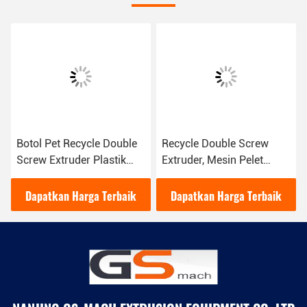
Botol Pet Recycle Double
Recycle Double Screw
Screw Extruder Plastik
Extruder, Mesin Pelet
Butiran Membuat Mesin
Pellet Yang Sangat
Otomatis
Dapatkan Harga Terbaik
Dapatkan Harga Terbaik