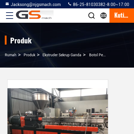
Jacksong@njgsmach.com
86-25-81030382-8:00~17:00
Kutipan
Produk
>
>
>
Rumah
Produk
Ekstruder Sekrup Ganda
Botol Pet Recycle Double Screw Extruder Plastik Butiran Membuat Mesin