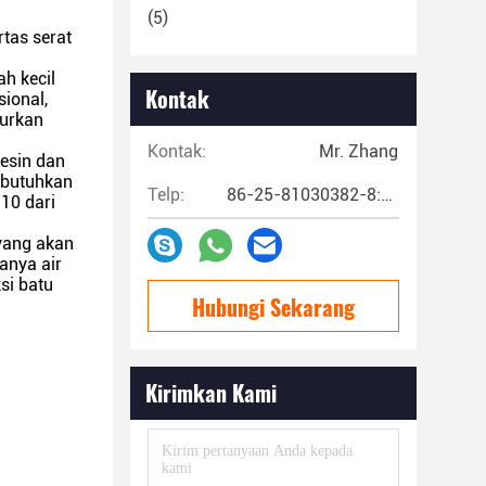
(5)
tas serat
ah kecil
Kontak
sional,
durkan
Kontak:
Mr. Zhang
resin dan
butuhkan
Telp:
86-25-81030382-8:00~17:00
10 dari
 yang akan
anya air
si batu
Hubungi Sekarang
Kirimkan Kami