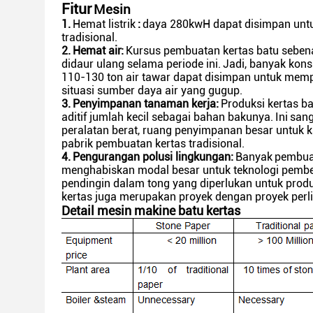
Fitur
Mesin
1.
Hemat listrik
:
daya 280kwH dapat disimpan untuk
tradisional.
2.
Hemat air:
Kursus pembuatan kertas batu sebena
didaur ulang selama periode ini.
Jadi, banyak kons
110-130 ton air tawar dapat disimpan untuk mempr
situasi sumber daya air yang gugup.
3.
Penyimpanan tanaman kerja:
Produksi kertas ba
aditif jumlah kecil sebagai bahan bakunya.
Ini
sang
peralatan berat, ruang penyimpanan besar untuk 
pabrik pembuatan kertas tradisional.
4.
Pengurangan polusi lingkungan:
Banyak
pembua
menghabiskan modal besar untuk teknologi pember
pendingin dalam tong yang diperlukan untuk produ
kertas juga merupakan proyek dengan proyek perl
Detail mesin makine batu kertas