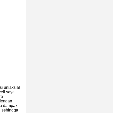
si uniaksial
ell saya
ra
dengan
gga dampak
u sehingga