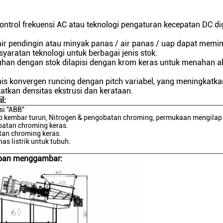
ontrol frekuensi AC atau teknologi pengaturan kecepatan DC d
a air pendingin atau minyak panas / air panas / uap dapat memi
aratan teknologi untuk berbagai jenis stok.
han dengan stok dilapisi dengan krom keras untuk menahan a
is konvergen runcing dengan pitch variabel, yang meningkatka
katkan densitas ekstrusi dan kerataan.
l:
si "ABB"
p kembar turun, Nitrogen & pengobatan chroming, permukaan mengilap
batan chroming keras.
tan chroming keras.
s listrik untuk tubuh.
pan menggambar: