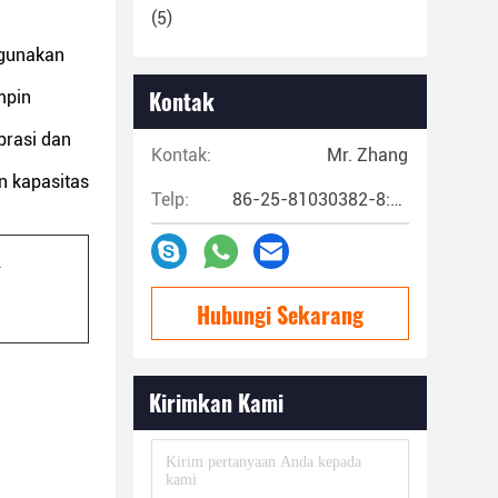
(5)
igunakan
Kontak
mpin
brasi dan
Kontak:
Mr. Zhang
n kapasitas
Telp:
86-25-81030382-8:00~17:00
.
Hubungi Sekarang
Kirimkan Kami