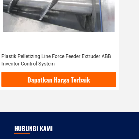
Kneader Conical Twin Screw Force Feeder Extruder
Untuk PE PP Film Pelletizing Daur Ulang Tanaman
Dapatkan Harga Terbaik
HUBUNGI KAMI