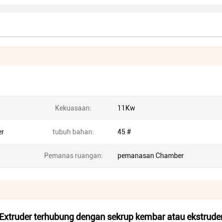
Kekuasaan:
11Kw
er
tubuh bahan:
45 #
Pemanas ruangan:
pemanasan Chamber
Extruder terhubung dengan sekrup kembar atau ekstrude