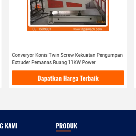
Plastik Pelletizing Line Force Feeder Extruder ABB
Inventor Control System
Dapatkan Harga Terbaik
G KAMI
PRODUK