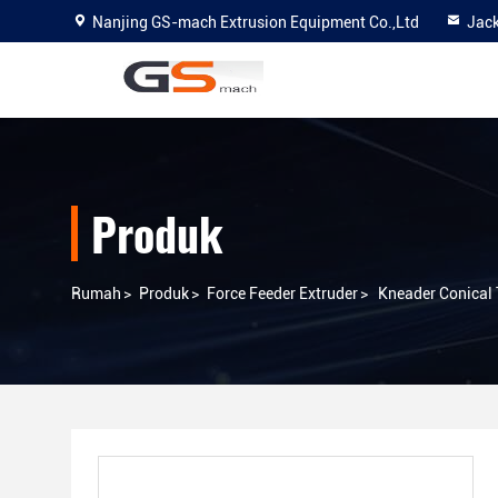
Nanjing GS-mach Extrusion Equipment Co.,Ltd
Jac
Produk
Rumah
>
Produk
>
Force Feeder Extruder
>
Kneader Conical 