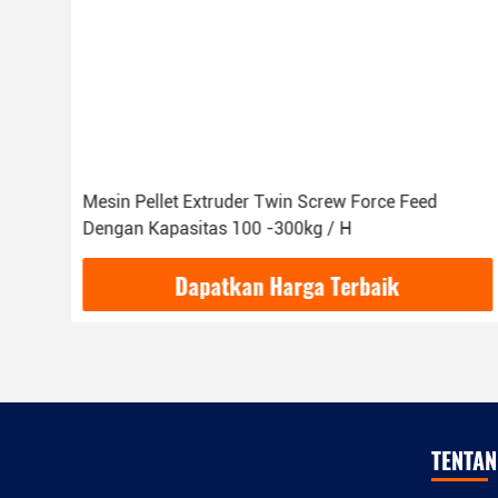
Converyor Konis Twin Screw Kekuatan Pengumpan
Extruder Pemanas Ruang 11KW Power
Dapatkan Harga Terbaik
TENTAN