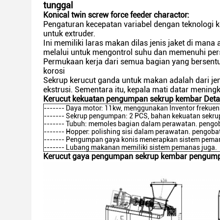
tunggal
Konical twin screw force feeder charactor:
Pengaturan kecepatan variabel dengan teknologi k
untuk extruder.
Ini memiliki laras makan dilas jenis jaket di man
melalui untuk mengontrol suhu dan memenuhi persy
Permukaan kerja dari semua bagian yang bersentu
korosi
Sekrup kerucut ganda untuk makan adalah dari jen
ekstrusi. Sementara itu, kepala mati datar mening
Kerucut kekuatan pengumpan sekrup kembar Detai
------- Daya motor: 11kw, menggunakan Inventor frekuen
------- Sekrup pengumpan: 2 PCS, bahan kekuatan sekru
------- Tubuh: memoles bagian dalam perawatan. pengo
------- Hopper: polishing sisi dalam perawatan. pengoba
------- Pengumpan gaya konis menerapkan sistem pemana
------- Lubang makanan memiliki sistem pemanas juga.
Kerucut gaya pengumpan sekrup kembar pengum