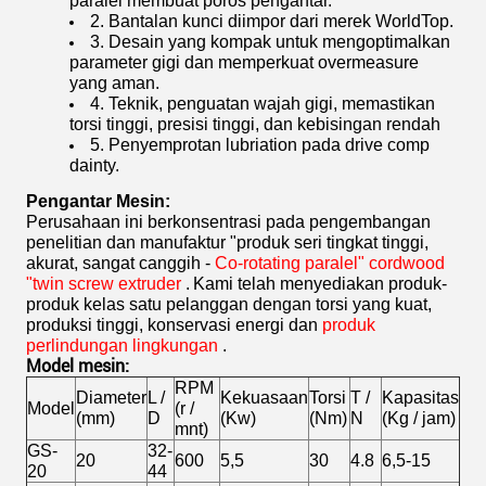
paralel membuat poros pengantar.
2. Bantalan kunci diimpor dari merek WorldTop.
3. Desain yang kompak untuk mengoptimalkan
parameter gigi dan memperkuat overmeasure
yang aman.
4. Teknik, penguatan wajah gigi, memastikan
torsi tinggi, presisi tinggi, dan kebisingan rendah
5. Penyemprotan lubriation pada drive comp
dainty.
Pengantar Mesin:
Perusahaan ini berkonsentrasi pada pengembangan
penelitian dan manufaktur "produk seri tingkat tinggi,
akurat, sangat canggih -
Co-rotating paralel" cordwood
"twin screw extruder
.
Kami telah menyediakan produk-
produk kelas satu pelanggan dengan torsi yang kuat,
produksi tinggi, konservasi energi dan
produk
perlindungan lingkungan
.
Model mesin:
RPM
Diameter
L /
Kekuasaan
Torsi
T /
Kapasitas
Model
(r /
(mm)
D
(Kw)
(Nm)
N
(Kg / jam)
mnt)
GS-
32-
20
600
5,5
30
4.8
6,5-15
20
44