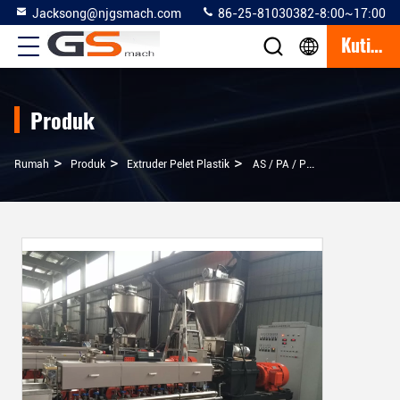
Jacksong@njgsmach.com
86-25-81030382-8:00~17:00
Kutipan
Produk
>
>
>
Rumah
Produk
Extruder Pelet Plastik
AS / PA / PC Carbon Fiber Plastic Pellet Extruder Efisiensi Tinggi Heat Transfer