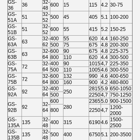
GS-
32-
36
600
15
115
4.2
30-75
36
48
GS-
32-
51
500
45
405
5.1
100-200
51A
52
GS-
32-
51
600
55
415
5.2
150-25
51B
52
GS-
32-
400
55
620
4.4
160-250
63
63A
62
500
75
675
4.8
200-300
GS-
32-
600
90
675
4.8
225-375
63
63B
64
800
110
620
4.4
300-500
GS-
32-
400
90
1015
4,7
225-350
72
75A
64
500
110
1005
4.6
300-550
GS-
32-
600
132
990
4.6
400-650
72
75B
64
800
160
900
4.2
480-800
GS-
32-
400
2815
5.9
650-1050
92
250
92A
64
500
2250
4,7
750-1250
600
2365
5.0
900-1500
GS-
32-
92
280
1200-
92B
64
800
2250
4,7
2000
GS-
32-
1500-
135
400
315
6190
4.6
135A
48
2500
GS-
32-
135
500
400
6750
5.1
200-3500
135B
48