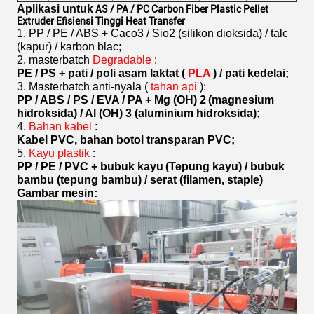
Aplikasi untuk
AS / PA / PC Carbon Fiber Plastic Pellet
Extruder Efisiensi Tinggi Heat Transfer
1. PP / PE / ABS + Caco3 / Sio2 (silikon dioksida) / talc
(kapur) / karbon blac;
2. masterbatch
Degradable
:
PE / PS + pati / poli asam laktat (
PLA
) / pati kedelai;
3. Masterbatch anti-nyala (
tahan api
):
PP / ABS / PS / EVA / PA + Mg (OH) 2
(magnesium
hidroksida) / Al (OH) 3 (aluminium hidroksida);
4.
Bahan kabel
:
Kabel PVC, bahan botol transparan PVC;
5.
Kayu plastik
:
PP / PE / PVC + bubuk kayu
(Tepung kayu) / bubuk
bambu (tepung bambu) / serat (filamen, staple)
Gambar mesin: