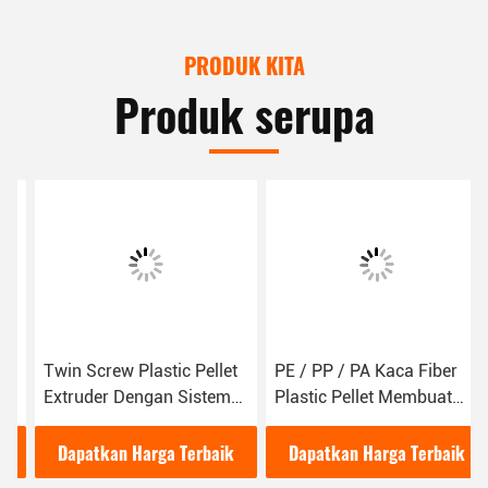
PRODUK KITA
Produk serupa
Twin Screw Plastic Pellet
PE / PP / PA Kaca Fiber
Extruder Dengan Sistem
Plastic Pellet Membuat
Pelletizing Pemotongan
Mesin 30-50 Kg / H
Bawah Air
Kapasitas
Dapatkan Harga Terbaik
Dapatkan Harga Terbaik