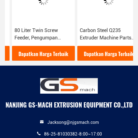
80 Liter Twin Screw
Carbon Steel Q235
Feeder, Pengumpan
Extruder Machine Parts
Volumetrik Dengan GS65
Kapasitas Besar Linear
Double Screw Extruder
Vibrating Sieve
Dapatkan Harga Terbaik
Dapatkan Harga Terbaik
NANJING GS-MACH EXTRUSION EQUIPMENT CO.,LTD
Jacksong@njgsmach.com
86-25-81030382-8:00~17:00