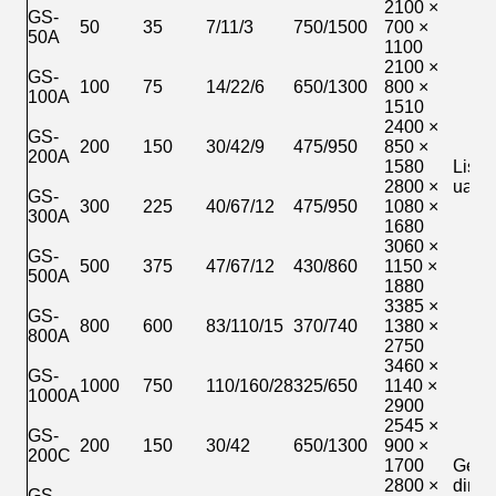
2100 ×
GS-
50
35
7/11/3
750/1500
700 ×
50A
1100
2100 ×
GS-
100
75
14/22/6
650/1300
800 ×
100A
1510
2400 ×
GS-
200
150
30/42/9
475/950
850 ×
200A
1580
Listri
2800 ×
uap
GS-
300
225
40/67/12
475/950
1080 ×
300A
1680
3060 ×
GS-
500
375
47/67/12
430/860
1150 ×
500A
1880
3385 ×
GS-
800
600
83/110/15
370/740
1380 ×
800A
2750
3460 ×
GS-
1000
750
110/160/28
325/650
1140 ×
1000A
2900
2545 ×
GS-
200
150
30/42
650/1300
900 ×
200C
1700
Gese
2800 ×
diri
GS-