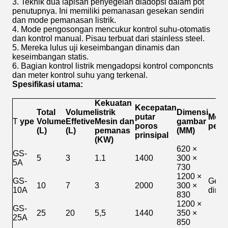
3. Teknik dua lapisan penyegelan diadopsi dalam pot
penutupnya. Ini memiliki pemanasan gesekan sendiri
dan mode pemanasan listrik.
4. Mode pengosongan mencukur kontrol suhu-otomatis
dan kontrol manual. Pisau terbuat dari stainless steel.
5. Mereka lulus uji keseimbangan dinamis dan
keseimbangan statis.
6. Bagian kontrol listrik mengadopsi kontrol componcnts
dan meter kontrol suhu yang terkenal.
Spesifikasi utama:
Kekuatan
Kecepatan
Total
Volume
listrik
Dimensi
putar
Mod
T
ype
Volume
Effetive
Mesin dan
gambar
poros
pem
(L)
(L)
pemanas
(MM)
prinsipal
(KW)
620 ×
GS-
5
3
1.1
1400
300 ×
5A
730
1200 ×
GS-
Gese
10
7
3
2000
300 ×
10A
diri
830
1200 ×
GS-
25
20
5,5
1440
350 ×
25A
850