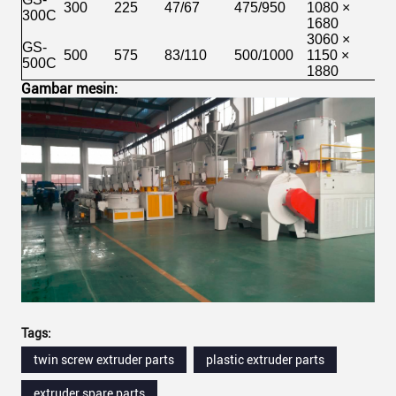
300
225
47/67
475/950
1080 ×
300C
1680
3060 ×
GS-
500
575
83/110
500/1000
1150 ×
500C
1880
Gambar mesin:
Tags:
twin screw extruder parts
plastic extruder parts
extruder spare parts