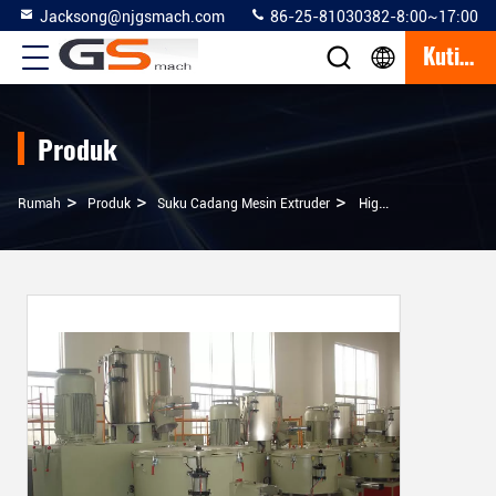
Jacksong@njgsmach.com
86-25-81030382-8:00~17:00
Kutipan
Produk
>
>
>
Rumah
Produk
Suku Cadang Mesin Extruder
High / Low Speed ​​Mixer Extruder Machine Parts Dengan 500L / 1000L 800-1000kg / H