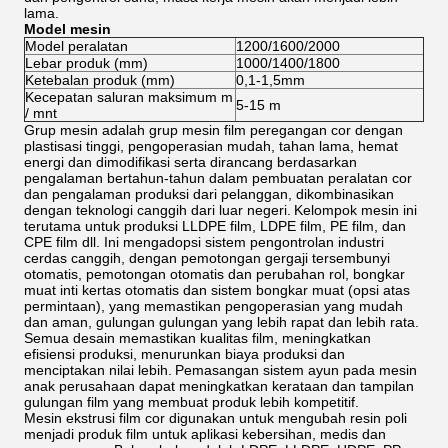
lama.
Model mesin
Model peralatan
1200/1600/2000
Lebar produk (mm)
1000/1400/1800
Ketebalan produk (mm)
0,1-1,5mm
Kecepatan saluran maksimum m
5-15 m
/ mnt
Grup mesin adalah grup mesin film peregangan cor dengan
plastisasi tinggi, pengoperasian mudah, tahan lama, hemat
energi dan dimodifikasi serta dirancang berdasarkan
pengalaman bertahun-tahun dalam pembuatan peralatan cor
dan pengalaman produksi dari pelanggan, dikombinasikan
dengan teknologi canggih dari luar negeri.
Kelompok mesin ini
terutama untuk produksi LLDPE film, LDPE film, PE film, dan
CPE film dll. Ini mengadopsi sistem pengontrolan industri
cerdas canggih, dengan pemotongan gergaji tersembunyi
otomatis, pemotongan otomatis dan perubahan rol, bongkar
muat inti kertas otomatis dan sistem bongkar muat (opsi atas
permintaan), yang memastikan pengoperasian yang mudah
dan aman, gulungan gulungan yang lebih rapat dan lebih rata.
Semua desain memastikan kualitas film, meningkatkan
efisiensi produksi, menurunkan biaya produksi dan
menciptakan nilai lebih.
Pemasangan sistem ayun pada mesin
anak perusahaan dapat meningkatkan kerataan dan tampilan
gulungan film yang membuat produk lebih kompetitif.
Mesin ekstrusi film cor digunakan untuk mengubah resin poli
menjadi produk film untuk aplikasi kebersihan, medis dan