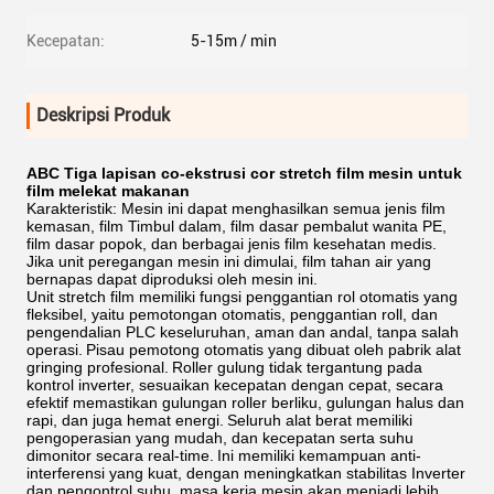
Kecepatan:
5-15m / min
Deskripsi Produk
ABC Tiga lapisan co-ekstrusi cor stretch film mesin untuk
film melekat makanan
Karakteristik: Mesin ini dapat menghasilkan semua jenis film
kemasan, film Timbul dalam, film dasar pembalut wanita PE,
film dasar popok, dan berbagai jenis film kesehatan medis.
Jika unit peregangan mesin ini dimulai, film tahan air yang
bernapas dapat diproduksi oleh mesin ini.
Unit stretch film memiliki fungsi penggantian rol otomatis yang
fleksibel, yaitu pemotongan otomatis, penggantian roll, dan
pengendalian PLC keseluruhan, aman dan andal, tanpa salah
operasi.
Pisau pemotong otomatis yang dibuat oleh pabrik alat
gringing profesional.
Roller gulung tidak tergantung pada
kontrol inverter, sesuaikan kecepatan dengan cepat, secara
efektif memastikan gulungan roller berliku, gulungan halus dan
rapi, dan juga hemat energi.
Seluruh alat berat memiliki
pengoperasian yang mudah, dan kecepatan serta suhu
dimonitor secara real-time.
Ini memiliki kemampuan anti-
interferensi yang kuat, dengan meningkatkan stabilitas Inverter
dan pengontrol suhu, masa kerja mesin akan menjadi lebih