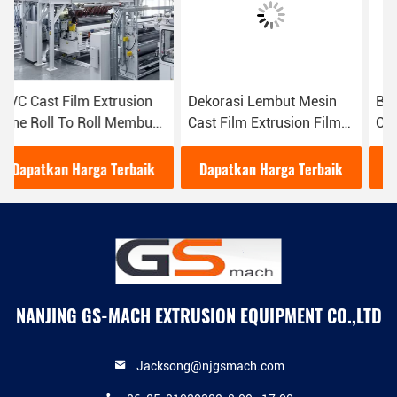
Dekorasi Lembut Mesin
Bukti Ledakan Industri
Cast Film Extrusion Film
Cast Film Garis Ekstrusi
3D Embossing 5 - 15m /
Paralel Desain Sekrup
Kecepatan min
Twin
Dapatkan Harga Terbaik
Dapatkan Harga Terbaik
NANJING GS-MACH EXTRUSION EQUIPMENT CO.,LTD
Jacksong@njgsmach.com