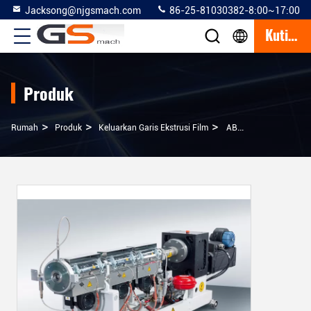
Jacksong@njgsmach.com
86-25-81030382-8:00~17:00
Kutipan
Produk
>
>
>
Rumah
Produk
Keluarkan Garis Ekstrusi Film
ABC Three Layer Cast Film Extrusion Line Cast Stretch Film Mesin Untuk Makanan Cling Film