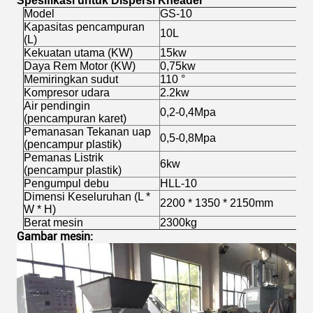
Spesifikasi untuk Dispersi Kneader
Model
GS-10
Kapasitas pencampuran
10L
(L)
Kekuatan utama (KW)
15kw
Daya Rem Motor (KW)
0,75kw
Memiringkan sudut
110 °
Kompresor udara
2.2kw
Air pendingin
0,2-0,4Mpa
(pencampuran karet)
Pemanasan Tekanan uap
0,5-0,8Mpa
(pencampur plastik)
Pemanas Listrik
6kw
(pencampur plastik)
Pengumpul debu
HLL-10
Dimensi Keseluruhan (L *
2200 * 1350 * 2150mm
W * H)
Berat mesin
2300kg
Gambar mesin: