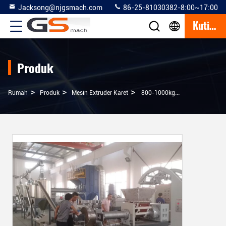
Jacksong@njgsmach.com
86-25-81030382-8:00~17:00
Kutipan
Produk
>
>
>
Rumah
Produk
Mesin Extruder Karet
800-1000kg / H Mesin Extruder Karet Dengan Pengontrol Suhu Cetakan