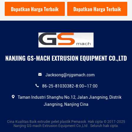
mesin granulator Alloy
Untuk Windows Dan Pintu
Steel sekrup
Sealing
Dapatkan Harga Terbaik
Dapatkan Harga Terbaik
NANJING GS-MACH EXTRUSION EQUIPMENT CO.,LTD
Jacksong@njgsmach.com
86-25-81030382-8:00~17:00
Taman Industri Shanghu No.12, Jalan Jiangning, Distrik
Jiangning, Nanjing Cina
Cina Kualitas Baik extruder pelet plastik Pemasok. Hak cipta © 2017-2025
Nanjing GS-mach Extrusion Equipment Co.,Ltd . Seluruh hak cipta.